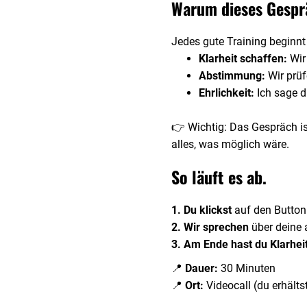
Warum dieses Gespr
Jedes gute Training beginn
Klarheit schaffen:
Wir 
Abstimmung:
Wir prü
Ehrlichkeit:
Ich sage di
👉 Wichtig: Das Gespräch i
alles, was möglich wäre.
So läuft es ab.
1. Du klickst
auf den Button
2.
Wir sprechen
über deine a
3.
Am Ende hast du Klarhei
📍
Dauer:
30 Minuten
📍
Ort:
Videocall (du erhälts