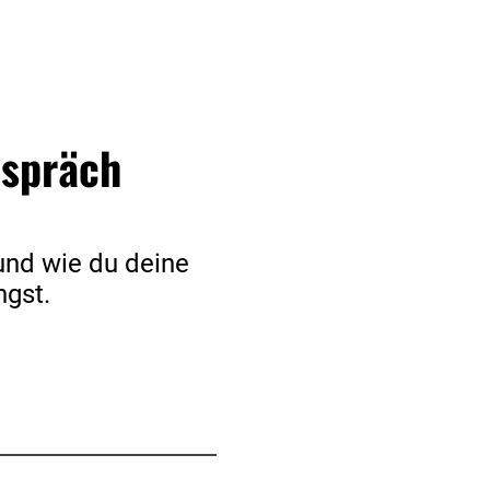
espräch
 und wie du deine
ngst.